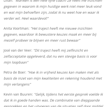
Lilian:
"Mariken is een hele fijne coach! Ze heeft me inzichten
gegeven in waarom ik mijn huidige werk niet meer leuk vond
en wat mijn behoeften zijn, zodat ik nu weet hoe en waar ik
verder wil. Heel waardevol!"
Anita Voortman:
"Het traject heeft me nieuwe inzichten
gegeven, waardoor ik bewustere keuzes maak en meer bij
mezelf probeer te blijven en meer rust bewaar"
José van der Veer:
"Dit traject heeft mij zelfinzicht en
zelfacceptatie opgeleverd, dat nu een stevige basis is voor
mijn loopbaan"
Petra de Boer:
"Hoe ik in vrijheid keuzes kan maken met als
basis de inzet van mijn kwaliteiten en rekening houdend met
mijn verlangens"
Kevin van Buuren:
"Gelijk, tijdens het eerste gesprek voelde ik
dat ik in goede handen was. De combinatie van diepgaande
gesprekken en het uitvoeren van de situaties zelf door middel