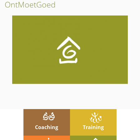
OntMoetGoed
Coaching
Training