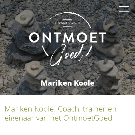
Mariken Koole
Mariken Koole: Coach, trainer en
eigenaar van het OntmoetGoed